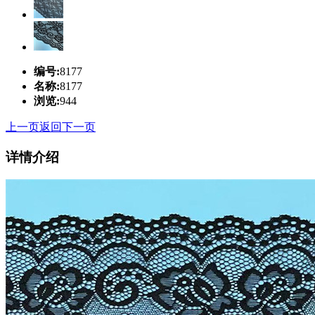
编号:
8177
名称:
8177
浏览:
944
上一页
返回
下一页
详情介绍