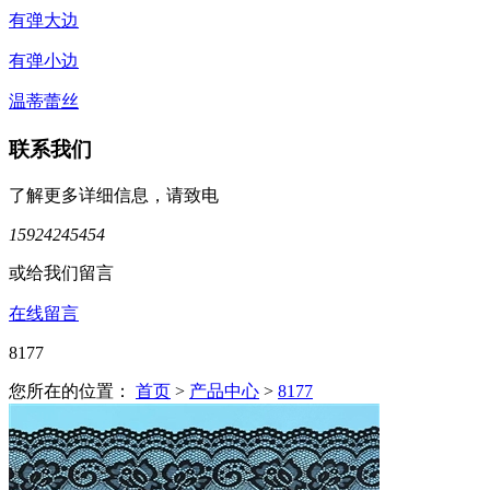
有弹大边
有弹小边
温蒂蕾丝
联系我们
了解更多详细信息，请致电
15924245454
或给我们留言
在线留言
8177
您所在的位置：
首页
>
产品中心
>
8177